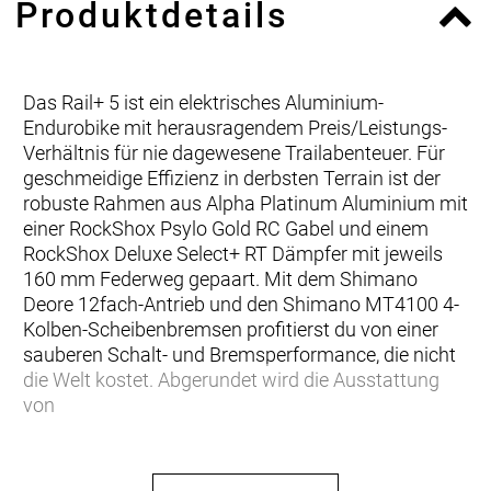
Produktdetails
Das Rail+ 5 ist ein elektrisches Aluminium-
Endurobike mit herausragendem Preis/Leistungs-
Verhältnis für nie dagewesene Trailabenteuer. Für
geschmeidige Effizienz in derbsten Terrain ist der
robuste Rahmen aus Alpha Platinum Aluminium mit
einer RockShox Psylo Gold RC Gabel und einem
RockShox Deluxe Select+ RT Dämpfer mit jeweils
160 mm Federweg gepaart. Mit dem Shimano
Deore 12fach-Antrieb und den Shimano MT4100 4-
Kolben-Scheibenbremsen profitierst du von einer
sauberen Schalt- und Bremsperformance, die nicht
die Welt kostet. Abgerundet wird die Ausstattung
von
… du ein leistungsstarkes E-Mountainbike willst, das
vor nichts zurückschreckt. Da du auch auf den Preis