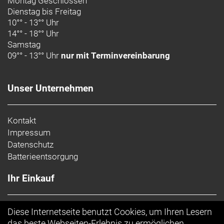
Montag Geschlossen
ruppigem Terrain sorgt.
Dienstag bis Freitag
10°° - 13°° Uhr
Geschlecht: Uni
14°° - 18°° Uhr
Samstag
Rahmen: Alpha Platinum Aluminium, Removable
09°° - 13°° Uhr
nur mit Terminvereinbarung
Integrated Battery (RIB 2.0), konisches Steuerrohr,
geführte interne Zugverlegung, Motor Armor,
winkelverstellbarer Steuersatz, per Mino Link
Unser Unternehmen
verstellbare Geometrie, verstellbares
Hebelverhältnis, 34,9 mm Sitzrohr, ABP, UDH,
Boost148, 12-mm-Steckachse, 160
Kontakt
Impressum
Rahmengröße: XL
Datenschutz
Batterieentsorgung
Rahmenmaterial: Aluminium
Ihr Einkauf
Gangschaltung: Shimano Deore M6100, langer
Käfig
AGB
Diese Internetseite benutzt Cookies, um Ihren Lesern
Anzahl Gänge: 1
Top Artikel
das beste Webseiten-Erlebnis zu ermöglichen.