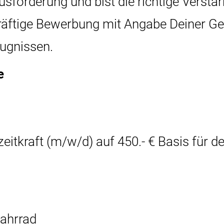
sforderung und bist die richtige Verstä
räftige Bewerbung mit Angabe Deiner Ge
eugnissen.
e
zeitkraft (m/w/d) auf 450.- € Basis für 
Fahrrad