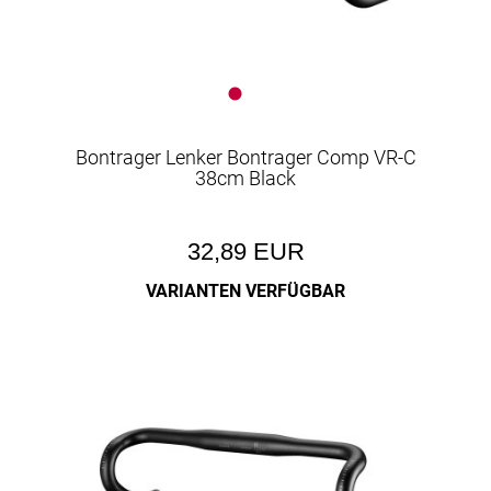
Bontrager Lenker Bontrager Comp VR-C
38cm Black
32,89 EUR
VARIANTEN VERFÜGBAR