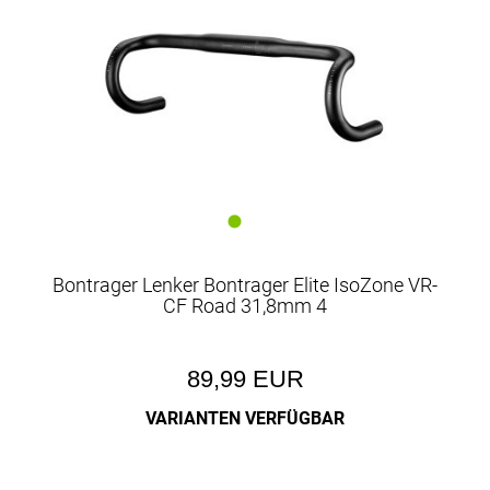
Bontrager Lenker Bontrager Elite IsoZone VR-
CF Road 31,8mm 4
89,99 EUR
VARIANTEN VERFÜGBAR