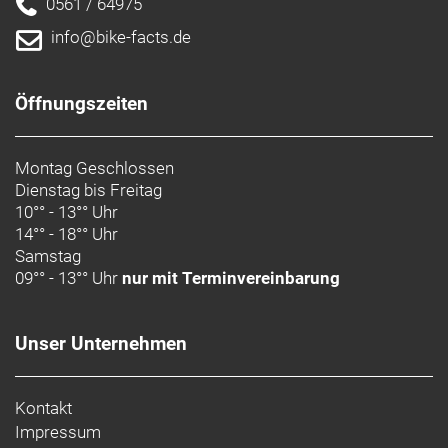
0561 / 64975
info@bike-facts.de
Öffnungszeiten
Montag Geschlossen
Dienstag bis Freitag
10°° - 13°° Uhr
14°° - 18°° Uhr
Samstag
09°° - 13°° Uhr
nur mit Terminvereinbarung
Unser Unternehmen
Kontakt
Impressum