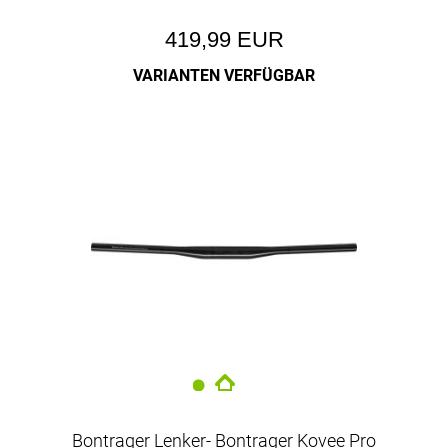
419,99 EUR
VARIANTEN VERFÜGBAR
Bontrager Lenker- Bontrager Kovee Pro