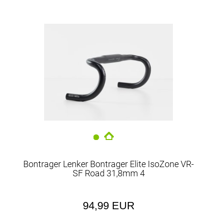
Bontrager Lenker Bontrager Elite IsoZone VR-
SF Road 31,8mm 4
94,99 EUR