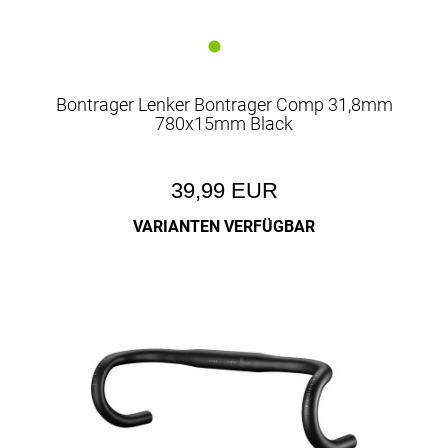
Bontrager Lenker Bontrager Comp 31,8mm
780x15mm Black
39,99 EUR
VARIANTEN VERFÜGBAR