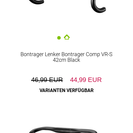
Bontrager Lenker Bontrager Comp VR-S
42cm Black
46,99 EUR
44,99 EUR
VARIANTEN VERFÜGBAR