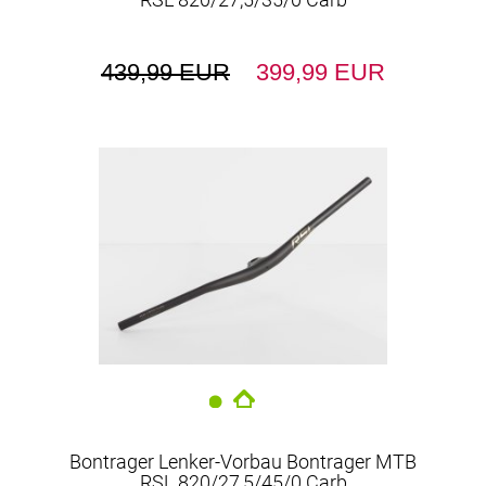
439,99 EUR
399,99 EUR
Bontrager Lenker-Vorbau Bontrager MTB
RSL 820/27,5/45/0 Carb