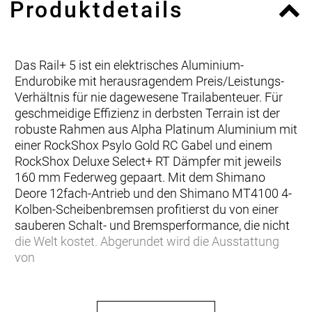
Produktdetails
Das Rail+ 5 ist ein elektrisches Aluminium-
Endurobike mit herausragendem Preis/Leistungs-
Verhältnis für nie dagewesene Trailabenteuer. Für
geschmeidige Effizienz in derbsten Terrain ist der
robuste Rahmen aus Alpha Platinum Aluminium mit
einer RockShox Psylo Gold RC Gabel und einem
RockShox Deluxe Select+ RT Dämpfer mit jeweils
160 mm Federweg gepaart. Mit dem Shimano
Deore 12fach-Antrieb und den Shimano MT4100 4-
Kolben-Scheibenbremsen profitierst du von einer
sauberen Schalt- und Bremsperformance, die nicht
die Welt kostet. Abgerundet wird die Ausstattung
von
… du ein leistungsstarkes E-Mountainbike willst, das
vor nichts zurückschreckt. Da du auch auf den Preis