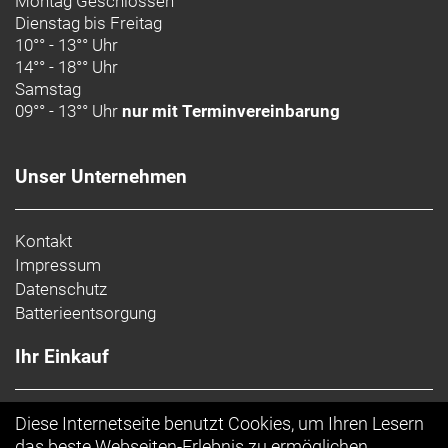
Montag Geschlossen
ruppigem Terrain sorgt.
Dienstag bis Freitag
10°° - 13°° Uhr
Geschlecht: Uni
14°° - 18°° Uhr
Samstag
Rahmen: Alpha Platinum Aluminium, Removable
09°° - 13°° Uhr
nur mit Terminvereinbarung
Integrated Battery (RIB 2.0), konisches Steuerrohr,
geführte interne Zugverlegung, Motor Armor,
winkelverstellbarer Steuersatz, per Mino Link
Unser Unternehmen
verstellbare Geometrie, verstellbares
Hebelverhältnis, 34,9 mm Sitzrohr, ABP, UDH,
Boost148, 12-mm-Steckachse, 160
Kontakt
Impressum
Rahmengröße: L
Datenschutz
Batterieentsorgung
Rahmenmaterial: Aluminium
Ihr Einkauf
Gangschaltung: Shimano Deore M6100, langer
Käfig
AGB
Diese Internetseite benutzt Cookies, um Ihren Lesern
Anzahl Gänge: 1
Top Artikel
das beste Webseiten-Erlebnis zu ermöglichen.