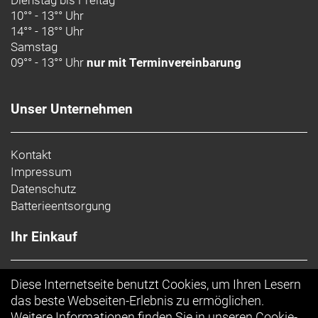
Dienstag bis Freitag
10°° - 13°° Uhr
14°° - 18°° Uhr
Samstag
09°° - 13°° Uhr
nur mit Terminvereinbarung
Unser Unternehmen
Kontakt
Impressum
Datenschutz
Batterieentsorgung
Ihr Einkauf
AGB
Diese Internetseite benutzt Cookies, um Ihren Lesern
Top Artikel
das beste Webseiten-Erlebnis zu ermöglichen.
Weitere Informationen finden Sie in unseren
Cookie-