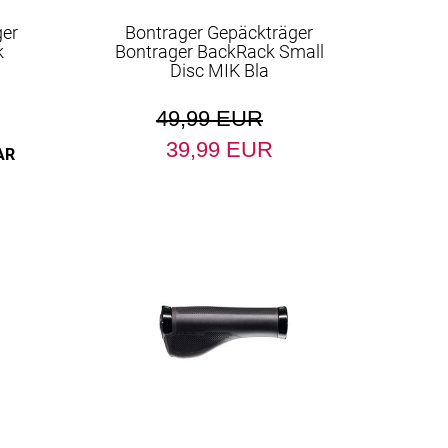
ger
Bontrager Gepäckträger
k
Bontrager BackRack Small
Disc MIK Bla
49,99 EUR
39,99 EUR
AR