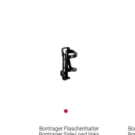
Bontrager Flaschenhalter
Bo
Bontrager Side-Load links
Bo