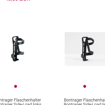
Körbe
Laufräder
Lenker
Lenkerbänder
Packtaschen
Pedale
Pflegemittel
Pumpen
Reifen
Sättel
Sattelstützen
Schläuche
Schlösser
ntrager Flaschenhalter
Bontrager Flaschenhal
ntrager Side-Load links
Bontrager Side-Load li