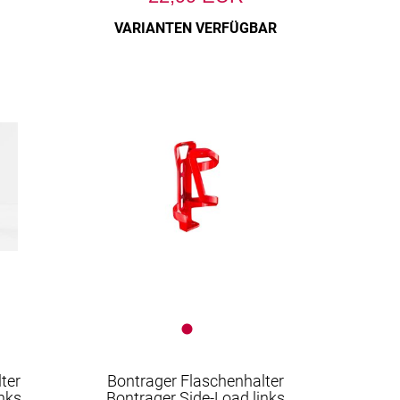
VARIANTEN VERFÜGBAR
ter
Bontrager Flaschenhalter
nks
Bontrager Side-Load links