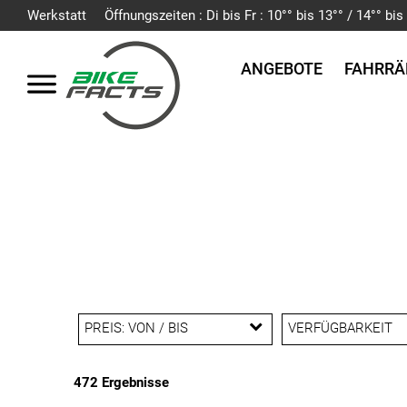
Werkstatt
Öffnungszeiten : Di bis Fr : 10°° bis 13°° / 14°° b
ANGEBOTE
FAHRRÄ
PREIS: VON / BIS
VERFÜGBARKEIT
472 Ergebnisse
EUR