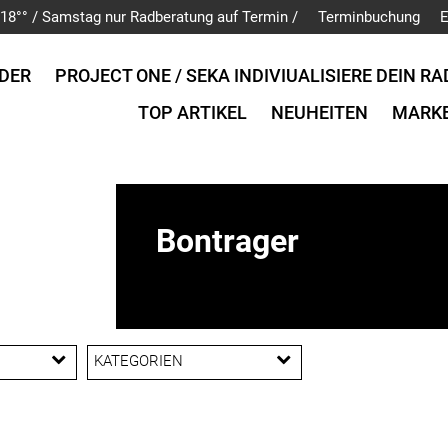
is 18°° / Samstag nur Radberatung auf Termin /
Terminbuchung
E
DER
PROJECT ONE / SEKA INDIVIUALISIERE DEIN RA
TOP ARTIKEL
NEUHEITEN
MARK
Bontrager
KATEGORIEN
Bar Ends /
Lenkerhörnchen
Beleuchtung