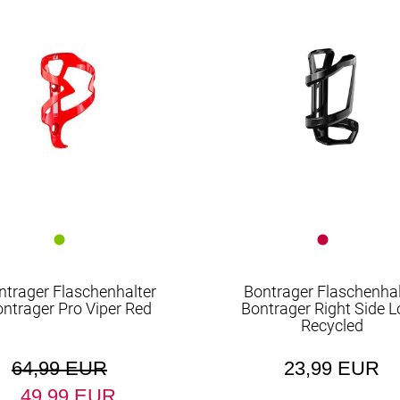
Bremsen
Dämpfer & -
komponenten
Fahrradcomputer
Fahrradtaschen &
Gepäckträgertaschen
Fahrradteile
Fahrradzubehör
Faltschlösser
ntrager Flaschenhalter
Bontrager Flaschenhal
Flaschenhalter
ntrager Pro Viper Red
Bontrager Right Side 
Recycled
Gabeln
Gepäckträger
64,99 EUR
23,99 EUR
49,99 EUR
Griffe
Ketten