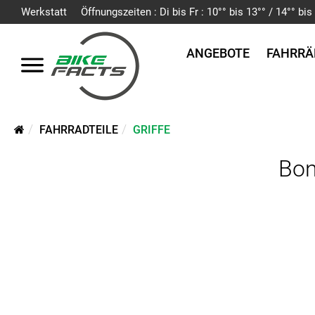
Werkstatt
Öffnungszeiten : Di bis Fr : 10°° bis 13°° / 14°° b
ANGEBOTE
FAHRRÄ
FAHRRADTEILE
GRIFFE
Bon