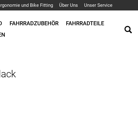
rgonomie und Bike Fitting
Über Uns
Unser Service
D
FAHRRADZUBEHÖR
FAHRRADTEILE
EN
lack