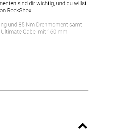
nten sind dir wichtig, und du willst
von RockShox.
stung und 85 Nm Drehmoment samt
 Ultimate Gabel mit 160 mm
xe Hinterbaudämpfer mit ebenfalls
nische SRAM X0 AXS Transmission für
benbremsen und eine RockShox
chwertigen Fahrwerkspaket, hilft dir
 unzählige Kilometer genießen.
 Auf diesem Biest von einem E-
 Uphills und Downhills und nie
en, während optionale abgewinkelte
nt auf 100 Nm und die