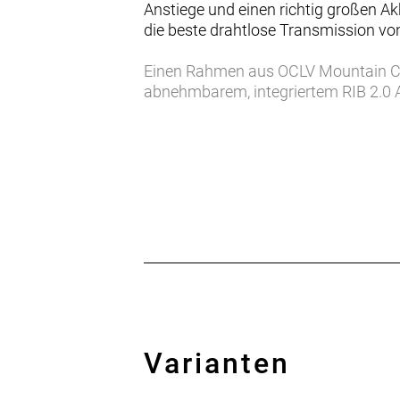
Anstiege und einen richtig großen Ak
die beste drahtlose Transmission 
Einen Rahmen aus OCLV Mountain C
abnehmbarem, integriertem RIB 2.0
Federweg, DebonAir Federung und C
160 mm Hub. Bontrager Line Pro 30 
saubere Gangwechsel auch unter La
Reverb AXS Variosattelstütze.
Das Rail+ 9.9 ist die beste Wahl für
dank kraftvollem Motor auch den ste
Außerdem behältst du dank Quarq Tyr
Mountainbike erfüllst du dir all deine
- Das Rail+ macht jedes Abenteuer mö
enden wollende Endurorunden.
- Alles an dem Bike ist hochwertig: 
Varianten
- Geometrie und Fahrwerksprogressi
Lagerschalen noch mehr Anpassungs
- Du brauchst noch mehr Boost? Mit