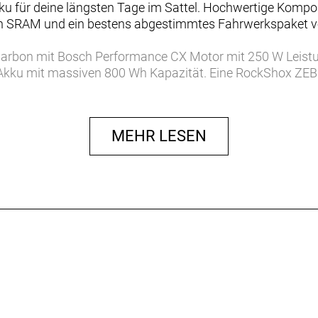
ku für deine längsten Tage im Sattel. Hochwertige Kompone
von SRAM und ein bestens abgestimmtes Fahrwerkspaket 
arbon mit Bosch Performance CX Motor mit 250 W Lei
 Akku mit massiven 800 Wh Kapazität. Eine RockShox ZEB
harger 3 RC2 Dämpfung sowie einen RockShox Super Delu
Tubeless-Ready-Carbonlaufräder, eine drahtlose, elektro
st, kräftig zupackende, hydraulische SRAM Maven Schei
MEHR LESEN
 epische E-Mountainbike-Abenteuer. Es kommt mit einem ho
ilsten Anstieg hinauf und lässt dich dank massivem Akku
eWiz stets den vollen Überblick über deinen Reifendruck.
 Trailträume.
glich – mit viel Federweg und reichlich Power für epische
Fahrwerk, Schaltung, Laufräder …
on lassen sich ganz einfach an deine Bedürfnisse anpass
möglichkeiten bieten.
 der e-Bike Flow App von Bosch kannst du das Drehmome