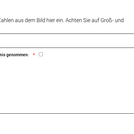
ahlen aus dem Bild hier ein. Achten Sie auf Groß- und
 T-Type
ntnis genommen.
olben-Scheibenbremse SRAM Code Silver // Hydraulisch
 HS2, 6-Loch, 220 mm
olben-Scheibenbremse SRAM Code Silver // Hydraulisch
 HS2, 6-Loch, 220 mm