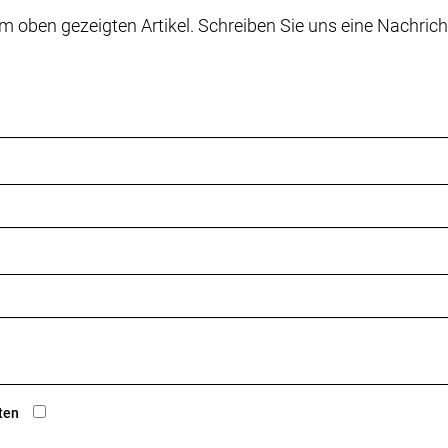
m oben gezeigten Artikel. Schreiben Sie uns eine Nachrich
ze dein Powerfly für noch epischere Abenteuer mit eine
ote lässt dich die Unterstützungsstufe ändern, die Schie
ne dass du deine Hand vom Lenker nehmen musst. Zudem l
.
nnst du selbst große Brocken Volley nehmen, während ein 
.
ain Carbon, Removable Integrated Battery (RIB 2.0), kon
stellbarer Steuersatz, per Mino Link verstellbare Geometri
ten
48, 12-mm-Stec