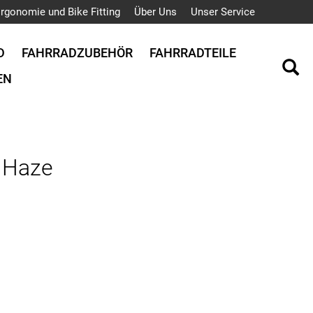
rgonomie und Bike Fitting
Über Uns
Unser Service
D
FAHRRADZUBEHÖR
FAHRRADTEILE
EN
r Haze