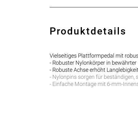
Produktdetails
Vielseitiges Plattformpedal mit robu
- Robuster Nylonkörper in bewährter
- Robuste Achse erhöht Langlebigke
- Nylonpins sorgen für beständigen,
- Einfache Montage mit 6-mm-Innen