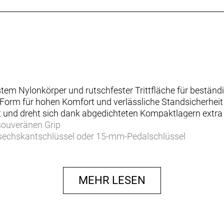
stem Nylonkörper und rutschfester Trittfläche für beständ
 Form für hohen Komfort und verlässliche Standsicherheit
it und dreht sich dank abgedichteten Kompaktlagern extr
 souveränen Grip
sechskantschlüssel oder 15-mm-Pedalschlüssel
MEHR LESEN