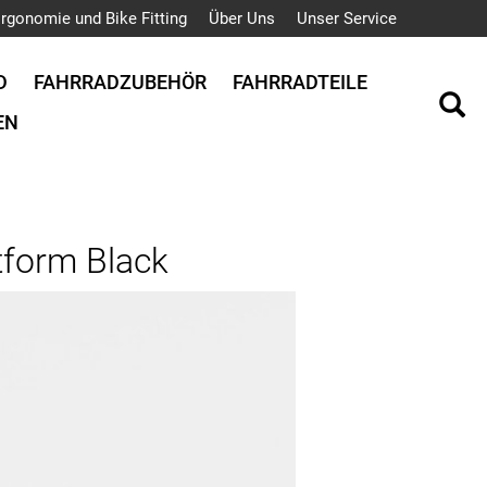
rgonomie und Bike Fitting
Über Uns
Unser Service
D
FAHRRADZUBEHÖR
FAHRRADTEILE
EN
tform Black