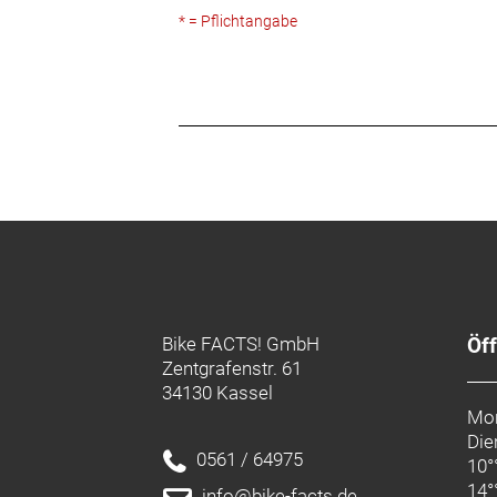
* = Pflichtangabe
Bike FACTS! GmbH
Öf
Zentgrafenstr. 61
34130 Kassel
Mon
Die
0561 / 64975
10°
14°
info@bike-facts.de