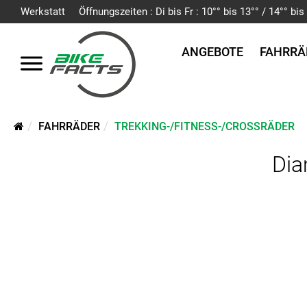
Werkstatt
Öffnungszeiten : Di bis Fr : 10°° bis 13°° / 14°° b
ANGEBOTE
FAHRRÄ
FAHRRÄDER
TREKKING-/FITNESS-/CROSSRÄDER
Di