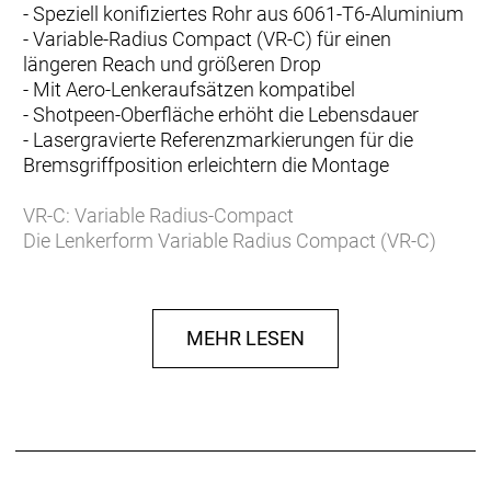
- Speziell konifiziertes Rohr aus 6061-T6-Aluminium
- Variable-Radius Compact (VR-C) für einen
längeren Reach und größeren Drop
- Mit Aero-Lenkeraufsätzen kompatibel
- Shotpeen-Oberfläche erhöht die Lebensdauer
- Lasergravierte Referenzmarkierungen für die
Bremsgriffposition erleichtern die Montage
VR-C: Variable Radius-Compact
Die Lenkerform Variable Radius Compact (VR-C)
ermöglicht einen längeren Reach (100 mm) und
einen größeren Drop (124 mm), was eine ideale
Handposition für das schnelle Umgreifen zwischen
MEHR LESEN
Ober- und Unterlenker schafft.