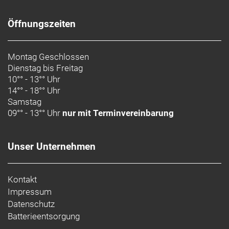
Geschlecht: Uni
Öffnungszeiten
Rahmen: OCLV Mountain Carbon, herausnehmbarer
Montag Geschlossen
Akku, interne Zugführung, Aluminiumumlenkhebel,
Dienstag bis Freitag
34,9 mm Sitzrohrdurchmesser, Aufnahme für obere
10°° - 13°° Uhr
Kettenführung, 55 mm Kettenlinie, Mino Link, ABP,
14°° - 18°° Uhr
Boost148, UDH, 140 mm Federweg
Samstag
09°° - 13°° Uhr
nur mit Terminvereinbarung
Rahmengröße: S
Rahmenmaterial: Carbon
Unser Unternehmen
Gangschaltung: SRAM XX Eagle AXS, T-Type
Kontakt
Anzahl Gänge: 1
Impressum
Datenschutz
Schalthebel: SRAM AXS POD
Batterieentsorgung