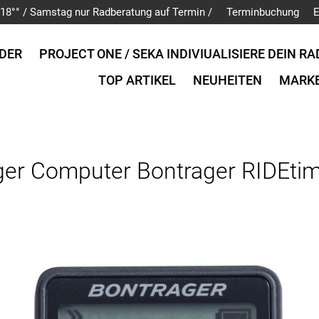
is 18°° / Samstag nur Radberatung auf Termin /
Terminbuchung
E
DER
PROJECT ONE / SEKA INDIVIUALISIERE DEIN RA
TOP ARTIKEL
NEUHEITEN
MARK
ger Computer Bontrager RIDEtim