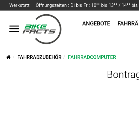
Werkstatt
Öffnungszeiten : Di bis Fr : 10°° bis 13°° / 14°° b
ANGEBOTE
FAHRRÄ
FAHRRADZUBEHÖR
FAHRRADCOMPUTER
Bontra