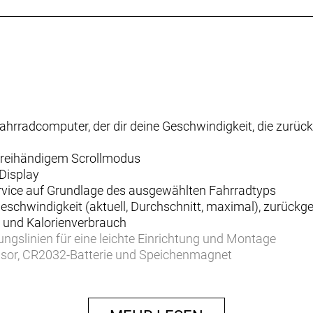
 Fahrradcomputer, der dir deine Geschwindigkeit, die zurüc
t freihändigem Scrollmodus
 Display
Service auf Grundlage des ausgewählten Fahrradtyps
schwindigkeit (aktuell, Durchschnitt, maximal), zurückge
) und Kalorienverbrauch
gslinien für eine leichte Einrichtung und Montage
ensor, CR2032-Batterie und Speichenmagnet