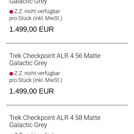
Galactic Grey
Einsatzgebiet.
Z.Z. nicht verfügbar
- Dank der enormen Reifenfreiheit kannst du für
pro Stück (inkl. MwSt.)
mehr Traktion und Stabilität unter allen
Bedingungen Reifen mit bis zu 45C fahren.
1.499,00 EUR
- Die Aufnahmepunkte an Gabel, Oberrohr und
Rahmen erleichtern den Transport von zusätzlicher
Ausrüstung und Trinkflaschen.
- Kraftvolle mechanische Scheibenbremsen bringen
Trek Checkpoint ALR 4 56 Matte
dich unter allen Bedingungen effektiv zum Stehen.
Galactic Grey
Z.Z. nicht verfügbar
Neue progressive Geometrie
pro Stück (inkl. MwSt.)
Dynamisches, agiles Handling, das auch auf
holprigen Abfahrten durch hohe Stabilität und
1.499,00 EUR
Kontrolle überzeugt.
Reifenfreiheit
Dank großer Reifenfreiheit kannst du dickere Reifen
Trek Checkpoint ALR 4 58 Matte
(700 x 45 mm oder 27.5 x 2.1") aufziehen – einfach
Galactic Grey
perfekt für groben Schotter und ruppiges Terrain.