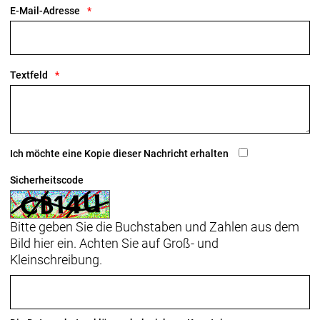
E-Mail-Adresse
für Rahmentasche, Flat Mount-
Scheibenbremsaufnahme, 142 x 12 mm
Steckachse
Textfeld
Rahmengröße: 61
Rahmenmaterial: Aluminium
Gangschaltung: SRAM Apex 1, langer Käfig, max.
Ich möchte eine Kopie dieser Nachricht erhalten
42 Z. an größtem Ritzel
Sicherheitscode
Anzahl Gänge: 1
Bitte geben Sie die Buchstaben und Zahlen aus dem
Schalthebel: SRAM Apex, 11fach // SRAM Apex,
Bild hier ein. Achten Sie auf Groß- und
11fach
Kleinschreibung.
Hinterradbremse: Mechanische 2-Kolben-
Scheibenbremse Tektro C550, Flat Mount //
Mechanische 2-Kolben-Scheibenbremse Tektro