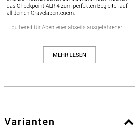
das Checkpoint ALR 4 zum perfekten Begleiter auf
all deinen Gravelabenteuern.
… du bereit für Abenteuer abseits ausgefahrener
Wege bist und dafür ein Gravelbike suchst, das den
Spagat zwischen attraktivem Preis und hoher
Performance schafft. Das Checkpoint ALR 4 hat das
MEHR LESEN
Potenzial, jede Ausfahrt in ein Abenteuer zu
verwandeln.
Einen agilen Rahmen aus 300 Series Alpha
Aluminium, verborgene Züge, die deinen Taschen
nicht in die Quere kommen, integrierte
Aufnahmepunkte für Rahmentasche, Gepäckträger
und Schutzbleche, einen SRAM Apex 1x11-Antrieb
für geschmeidige Gangwechsel auf
Varianten
herausfordernden Anstiegen und in
abwechslungsreichem Terrain, mechanische
Scheibenbremsen für zuverlässige Bremsleistung