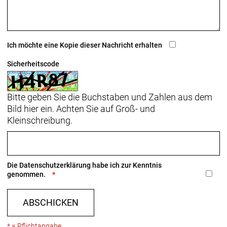
Schalthebel: Shimano Nexus Revo 8-fach
Hinterradbremse: Hydraulische Scheibenbremse
Ich möchte eine Kopie dieser Nachricht erhalten
Shimano MT200 // Hydraulische Scheibenbremse
Shimano MT200 // Hydraulische Scheibenbremse
Sicherheitscode
Shimano MT200
Shimano RT10, Center Lock-Scheibenaufnahme,
Bitte geben Sie die Buchstaben und Zahlen aus dem
160 mm // Shimano RT10, Center Lock-
Bild hier ein. Achten Sie auf Groß- und
Scheibenaufnahme, 160 mm
Kleinschreibung.
Vorderradbremse: Hydraulische Scheibenbremse
Shimano MT200 // Hydraulische Scheibenbremse
Shimano MT200 // Hydraulische Scheibenbremse
Die
Datenschutzerklärung
habe ich zur Kenntnis
Shimano MT200
genommen.
Shimano RT10, Center Lock-Scheibenaufnahme,
160 mm // Shimano RT10, Center Lock-
ABSCHICKEN
Scheibenaufnahme, 160 mm
* = Pflichtangabe