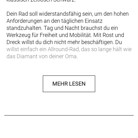
Dein Rad soll widerstandsfähig sein, um den hohen
Anforderungen an den täglichen Einsatz
standzuhalten. Tag und Nacht brauchst du ein
Werkzeug für Freiheit und Mobilität. Mit Rost und
Dreck willst du dich nicht mehr beschäftigen. Du
willst einfach ein Allround-Rad, das so lange hält wie
das Diamant von deiner Oma.
In vielen Situationen bewähren sich die acht Gänge
der Nexus-Nabenschaltung von Shimano. In der
MEHR LESEN
Stadt kommst du damit immer zurecht und
profitierest von einer breiten Übersetzung. Sie ist
ebenso wartungsarm wie der Gates-Riemenantrieb
und die Starrgabel. Scheibenbremsen und die
prämierte Beleuchtung von Hermans drücken die
hohe Sicherheitskompetenz des 247 aus.
Urban, wie es sein soll: Schlicht, elegant, lässig,