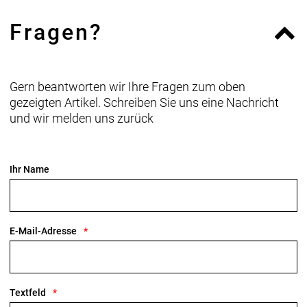
Diamant.
Fragen?
Geschlecht: Uni
Rahmen: Alpha Smooth Aluminium, interne
Gern beantworten wir Ihre Fragen zum oben
Zugführung, kompatibel mit Antriebsriemen,
gezeigten Artikel. Schreiben Sie uns eine Nachricht
Post Mount-Scheibenbremsaufnahme // Alpha
und wir melden uns zurück
Smooth Aluminium, interne Zugführung, kompatibel
mit Antriebsriemen, Post Mount-
Scheibenbremsaufnahme
Ihr Name
Rahmengröße: M
Rahmenmaterial: Aluminium
E-Mail-Adresse
Gangschaltung: Shimano Nexus, 8fach
Getriebenabe
Textfeld
Anzahl Gänge: 1