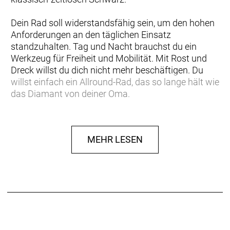
Dein Rad soll widerstandsfähig sein, um den hohen
Anforderungen an den täglichen Einsatz
standzuhalten. Tag und Nacht brauchst du ein
Werkzeug für Freiheit und Mobilität. Mit Rost und
Dreck willst du dich nicht mehr beschäftigen. Du
willst einfach ein Allround-Rad, das so lange hält wie
das Diamant von deiner Oma.
In vielen Situationen bewähren sich die acht Gänge
der Nexus-Nabenschaltung von Shimano. In der
MEHR LESEN
Stadt kommst du damit immer zurecht und
profitierest von einer breiten Übersetzung. Sie ist
ebenso wartungsarm wie der Gates-Riemenantrieb
und die Starrgabel. Scheibenbremsen und die
prämierte Beleuchtung von Hermans drücken die
hohe Sicherheitskompetenz des 247 aus.
Urban, wie es sein soll: Schlicht, elegant, lässig,