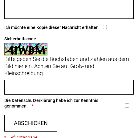
Schalthebel: Shimano Nexus Revo 8-fach
Hinterradbremse: Hydraulische Scheibenbremse
Ich möchte eine Kopie dieser Nachricht erhalten
Shimano MT200 // Hydraulische Scheibenbremse
Shimano MT200 // Hydraulische Scheibenbremse
Sicherheitscode
Shimano MT200
Shimano RT10, Center Lock-Scheibenaufnahme,
Bitte geben Sie die Buchstaben und Zahlen aus dem
160 mm // Shimano RT10, Center Lock-
Bild hier ein. Achten Sie auf Groß- und
Scheibenaufnahme, 160 mm
Kleinschreibung.
Vorderradbremse: Hydraulische Scheibenbremse
Shimano MT200 // Hydraulische Scheibenbremse
Shimano MT200 // Hydraulische Scheibenbremse
Die
Datenschutzerklärung
habe ich zur Kenntnis
Shimano MT200
genommen.
Shimano RT10, Center Lock-Scheibenaufnahme,
160 mm // Shimano RT10, Center Lock-
ABSCHICKEN
Scheibenaufnahme, 160 mm
* = Pflichtangabe