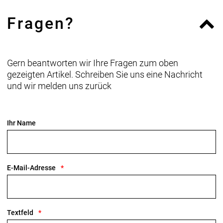
Diamant.
Fragen?
Geschlecht: Damen
Rahmen: Alpha Smooth Aluminium, interne
Gern beantworten wir Ihre Fragen zum oben
Zugführung, kompatibel mit Antriebsriemen,
gezeigten Artikel. Schreiben Sie uns eine Nachricht
Post Mount-Scheibenbremsaufnahme // Alpha
und wir melden uns zurück
Smooth Aluminium, interne Zugführung, kompatibel
mit Antriebsriemen, Post Mount-
Scheibenbremsaufnahme
Ihr Name
Rahmengröße: S
Rahmenmaterial: Aluminium
E-Mail-Adresse
Gangschaltung: Shimano Nexus, 8fach
Getriebenabe
Textfeld
Anzahl Gänge: 1