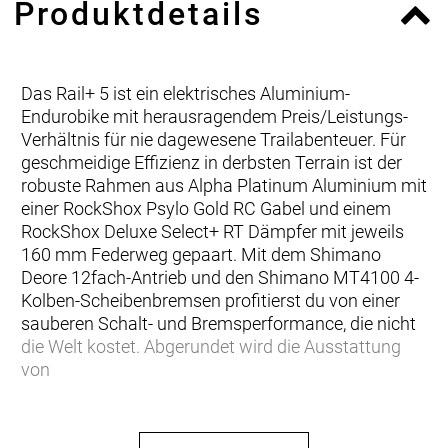
Produktdetails
Das Rail+ 5 ist ein elektrisches Aluminium-
Endurobike mit herausragendem Preis/Leistungs-
Verhältnis für nie dagewesene Trailabenteuer. Für
geschmeidige Effizienz in derbsten Terrain ist der
robuste Rahmen aus Alpha Platinum Aluminium mit
einer RockShox Psylo Gold RC Gabel und einem
RockShox Deluxe Select+ RT Dämpfer mit jeweils
160 mm Federweg gepaart. Mit dem Shimano
Deore 12fach-Antrieb und den Shimano MT4100 4-
Kolben-Scheibenbremsen profitierst du von einer
sauberen Schalt- und Bremsperformance, die nicht
die Welt kostet. Abgerundet wird die Ausstattung
von
… du ein leistungsstarkes E-Mountainbike willst, das
vor nichts zurückschreckt. Da du auch auf den Preis