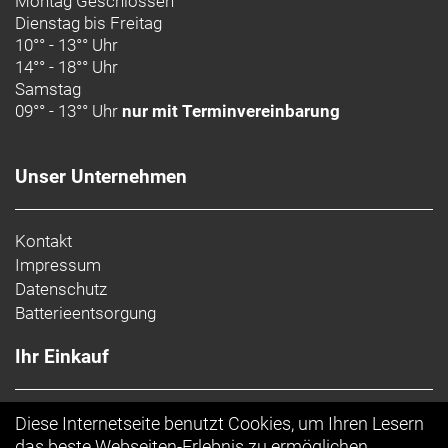
Montag Geschlossen
ruppigem Terrain sorgt.
Dienstag bis Freitag
10°° - 13°° Uhr
Geschlecht: Uni
14°° - 18°° Uhr
Samstag
Rahmen: Alpha Platinum Aluminium, Removable
09°° - 13°° Uhr
nur mit Terminvereinbarung
Integrated Battery (RIB 2.0), konisches Steuerrohr,
geführte interne Zugverlegung, Motor Armor,
winkelverstellbarer Steuersatz, per Mino Link
Unser Unternehmen
verstellbare Geometrie, verstellbares
Hebelverhältnis, 34,9 mm Sitzrohr, ABP, UDH,
Boost148, 12-mm-Steckachse, 160
Kontakt
Impressum
Rahmengröße: XL
Datenschutz
Batterieentsorgung
Rahmenmaterial: Aluminium
Ihr Einkauf
Gangschaltung: Shimano Deore M6100, langer
Käfig
AGB
Diese Internetseite benutzt Cookies, um Ihren Lesern
Anzahl Gänge: 1
Top Artikel
das beste Webseiten-Erlebnis zu ermöglichen.