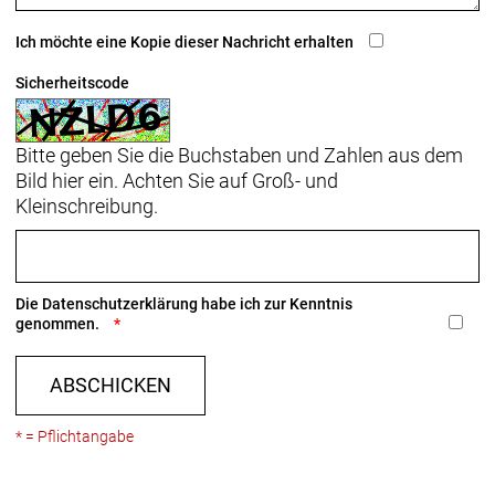
Ganganzeige, 10-fach
Ich möchte eine Kopie dieser Nachricht erhalten
Hinterradbremse: Hydraulische Scheibenbremse
Shimano MT200 // Hydraulische Scheibenbremse
Sicherheitscode
Shimano MT200
Shimano RT30, Centerlock-Scheibenaufnahme,
Bitte geben Sie die Buchstaben und Zahlen aus dem
180 mm // Shimano EM300, Centerlock-
Bild hier ein. Achten Sie auf Groß- und
Scheibenaufnahme, 180 mm
Kleinschreibung.
Vorderradbremse: Hydraulische Scheibenbremse
Shimano MT200 // Hydraulische Scheibenbremse
Shimano MT200
Die
Datenschutzerklärung
habe ich zur Kenntnis
Shimano RT30, Centerlock-Scheibenaufnahme,
genommen.
180 mm // Shimano EM300, Centerlock-
Scheibenaufnahme, 180 mm
ABSCHICKEN
Reifen: Bontrager E6 Hard-Case Lite,
* = Pflichtangabe
Reflektorstreifen, 27.5 x 2.40
Gabel: SR Suntour XCR32, Stahlfeder, einstellbare