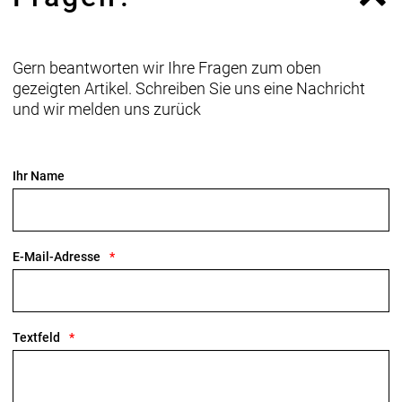
großen 27.5"-Rädern.
Geschlecht: Damen
Gern beantworten wir Ihre Fragen zum oben
gezeigten Artikel. Schreiben Sie uns eine Nachricht
Rahmen: Hochleistungsfähige Hydroforming-Rohre
und wir melden uns zurück
aus Aluminium, herausnehmbarer integrierter Akku
(RIB), interne Zugführung, Motor Armour,
Post Mount-Scheibenbremsaufnahme, 135 x 5 mm
Ihr Name
Schnellspannachse
Rahmengröße: M
E-Mail-Adresse
Rahmenmaterial: Aluminium
Gangschaltung: Shimano CUES U6000 GS
Textfeld
Anzahl Gänge: 1
Schalthebel: Shimano CUES U6000 mit optischer