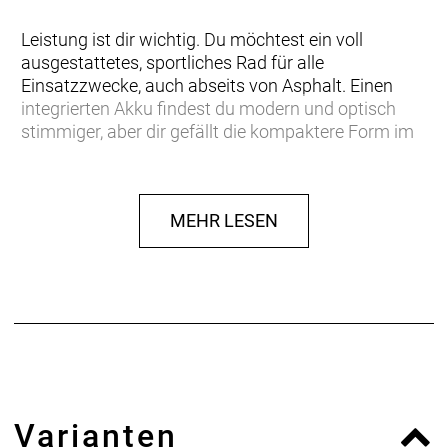
Leistung ist dir wichtig. Du möchtest ein voll
ausgestattetes, sportliches Rad für alle
Einsatzzwecke, auch abseits von Asphalt. Einen
integrierten Akku findest du modern und optisch
stimmiger, aber dir gefällt die kompaktere Form im
Vergleich zum marktüblichen E-SUV.
Dem Bosch Performance CX geht dank 625 Wh-
MEHR LESEN
Batterie nicht so schnell die Puste aus. Mit der Flow
App hast du Zugriff auf die digitalen Möglichkeiten
des Bosch Smart System. Die Shimano Deore 10-
Gangschaltung bietet auch für schwieriges Terrain
die richtige Übersetzung.
Moderne Pedelec-Mobilität mit einer kompakten,
sportlichen Note: Das Zouma fährt mit relativ wenig
Gewicht und sehr viel Dynamik. Es ist es das ideale
Varianten
Pendlerrad, wenn deine Strecke auch auf und ab