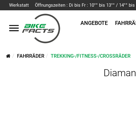
Werkstatt
Öffnungszeiten : Di bis Fr : 10°° bis 13°° / 14°° b
ANGEBOTE
FAHRRÄ
FAHRRÄDER
TREKKING-/FITNESS-/CROSSRÄDER
Diamant