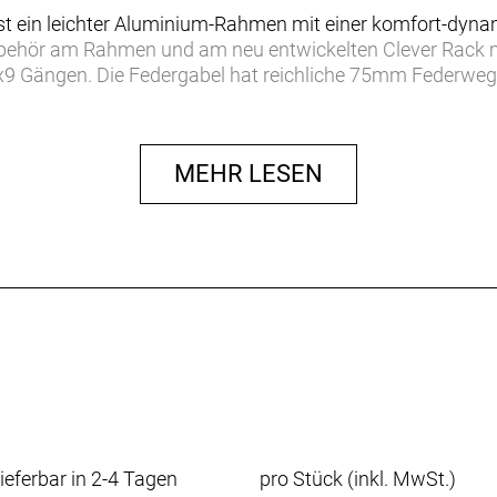
st ein leichter Aluminium-Rahmen mit einer komfort-dyn
hör am Rahmen und am neu entwickelten Clever Rack mit
9 Gängen. Die Federgabel hat reichliche 75mm Federweg
d Komfort beitragen.
 ist der Rahmen. Jede Komponente kannst du später taus
MEHR LESEN
u mit dem Mahon Trip Core einen wandlungsfähigen, multi
imano CUES-Gruppe ist die ideale Wahl für intensiv genut
t für die Montage von Kindersitzen.
 der Gabel machen es möglich, Zubehör wie Flaschenhalte
r den Einsatz von MIK SIDE oder Ortlieb 3.1, verringert de
 Einsatz von sehr großen Reifen bis 29"x2.0" und sehr breit
m Breite verbaut.
n Shimano packen unabhängig vom Wetter kräftig zu.
ieferbar in 2-4 Tagen
pro Stück (inkl. MwSt.)