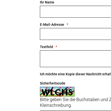
Ihr Name
Mit Starrgabel kann der Rahmen bis z
aufnehmen. Auch mit Federgabel sin
Geschlecht: Damen
E-Mail-Adresse
Rahmen: Alpha Smooth Aluminium, in
Schlossaufnahme
Textfeld
Rahmengröße: S
Rahmenmaterial: Aluminium
Gangschaltung: Shimano CUES U40
Ich möchte eine Kopie dieser Nachricht erhal
Sicherheitscode
Anzahl Gänge: 1
Schalthebel: Shimano CUES U4000 mi
Bitte geben Sie die Buchstaben und Z
Kleinschreibung.
Hinterradbremse: Hydraulische Sc