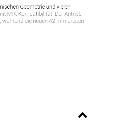
amischen Geometrie und vielen
 MIK-Kompatibilität. Der Antrieb
, während die neuen 42 mm breiten
chen und upgraden. Wenn du günstig
funktionalen Rahmen mit einer
zte Trekking® Bikes.
r und Schlösser sicher zu
n Gewichtsschwerpunkt und trägt 25 kg
en Reifen bis 27.5"x2.6". Ab Werk sind