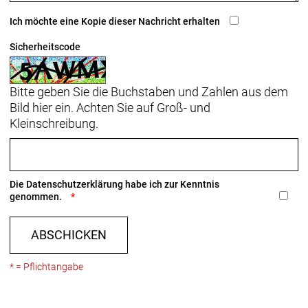
Ich möchte eine Kopie dieser Nachricht erhalten
Nimm was mit
Fünf paar Standardösen am Rahmen stehen für die
Sicherheitscode
großartige Vielseitigkeit dieses Rahmens, der dir für
den Transport von Trinkflaschen, Zubehör und
Bitte geben Sie die Buchstaben und Zahlen aus dem
Gepäck alle Freiheiten lässt.
Bild hier ein. Achten Sie auf Groß- und
Kleinschreibung.
Leicht beleuchtet
Das praktische, dynamobetriebene Frontlicht spart
Gewicht und sorgt für Beleuchtung, die in Tests
hervorragend abgeschnitten hat.
Die
Datenschutzerklärung
habe ich zur Kenntnis
genommen.
Rücklicht mit Standlicht
Dein Bike verfügt über eine Standlichtfunktion.
ABSCHICKEN
Wenn du anhältst, bleibt das Rücklicht noch an -
ideal, damit du an dunklen Kreuzungen sichtbar
bleibst für nachfolgenden Verkehr.
* = Pflichtangabe
Extra viel Reifenfreiheit