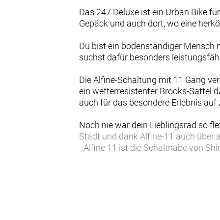
Das 247 Deluxe ist ein Urban Bike fü
Gepäck und auch dort, wo eine herk
Du bist ein bodenständiger Mensch mi
suchst dafür besonders leistungsfähi
Die Alfine-Schaltung mit 11 Gang ve
ein wetterresistenter Brooks-Sattel 
auch für das besondere Erlebnis auf
Noch nie war dein Lieblingsrad so fl
Stadt und dank Alfine-11 auch über a
- Alfine 11 ist die Schaltnabe von S
- Der bewährte Gates Carbonriemen
nicht.
- Der extra-leichte Rahmen fährt sic
Statement.
- Der Brooks Cambium-Sattel ist wette
- Der leichte und praktische Gepäck