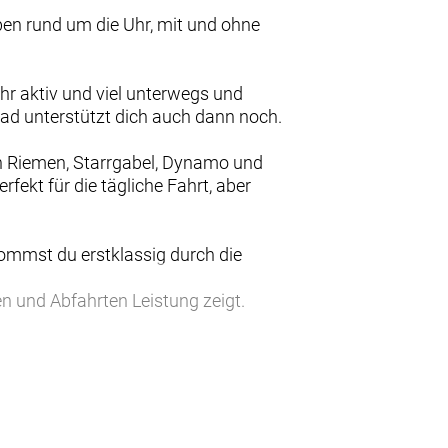
ben rund um die Uhr, mit und ohne
hr aktiv und viel unterwegs und
Rad unterstützt dich auch dann noch.
en Riemen, Starrgabel, Dynamo und
fekt für die tägliche Fahrt, aber
kommst du erstklassig durch die
en und Abfahrten Leistung zeigt.
en und verdreckt auch deine Hose
eren Schweißnähte dein Design-
en.
, sicher am Rad.