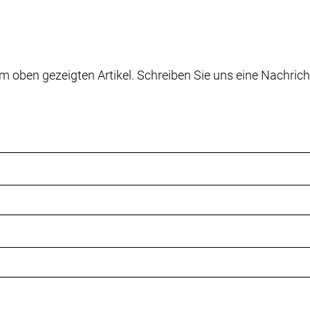
heibenbremse Shimano MT200 // Hydraulische Scheibe
heibenaufnahme, 160 mm
rstreifen, Drahtwulstkern, 30 TPI, 700 x 40 mm
m oben gezeigten Artikel. Schreiben Sie uns eine Nachrich
 Lowrider-Ösen
hne
4 Zähne
mm, 25 mm Rise, 11 Grad Krümmung, 690 mm Breite
 mm, Blendr-kompatibel, 7 Grad, 90 mm Länge