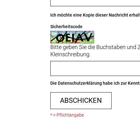
Lenkerband Griffe: Bontrager Satelli
Ich möchte eine Kopie dieser Nachricht erhal
Sattel: Brooks C17 Cambium Bold
Sicherheitscode
Sattelstütze: Bontrager, Aluminium
Bitte geben Sie die Buchstaben und Z
Räder: Bontrager Connection, Hohlka
Kleinschreibung.
Shimano Nabendynamo, DH-3D72, 6 
Shimano Alfine 11-Gang-Nabenschal
Gepäckträger: MIK-kompatibler Heck
Die
Datenschutzerklärung
habe ich zur Ken
Ständer: Pletscher Comp Flex 18
ABSCHICKEN
Schutzblech: SKS, Kunststoff, hinten 
* = Pflichtangabe
Vorderlicht: Spanninga Pimento Larg