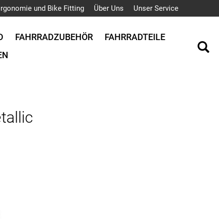
rgonomie und Bike Fitting
Über Uns
Unser Service
D
FAHRRADZUBEHÖR
FAHRRADTEILE
EN
allic