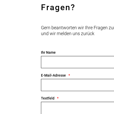
Vorderradbremse: Hydraulische Sc
Fragen?
Shimano SM-RT30, Center Lock-Sc
Reifen: Bontrager H2 Comp, Reflekto
Gern beantworten wir Ihre Fragen zu
Gabel: Starrgabel auf Aluminium mit
und wir melden uns zurück
Kurbelsatz: Gates CDN S150, 46 Zä
VP BC73C, 68 mm, mit Gewinde
Ihr Name
Kassette: Gates CDC CenterTrack, 2
Kette: Gates CDN CenterTrac
E-Mail-Adresse
Steuersatz: Stahl, gewindelos, 1 1/8"
Lenker: Aluminium-Lowriser, 31,8 
Textfeld
Lenkervorbau: Bontrager Comp, 31 8