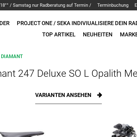
is 18°° / Samstag nur Radberatung auf Termin /
Terminbuchung
E
DER
PROJECT ONE / SEKA INDIVIUALISIERE DEIN RA
TOP ARTIKEL
NEUHEITEN
MARK
DIAMANT
ant 247 Deluxe SO L Opalith Met
VARIANTEN ANSEHEN