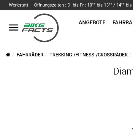
Werkstatt
Öffnungszeiten : Di bis Fr : 10°° bis 13°° / 14°° b
ANGEBOTE
FAHRRÄ
FAHRRÄDER
TREKKING-/FITNESS-/CROSSRÄDER
Diam