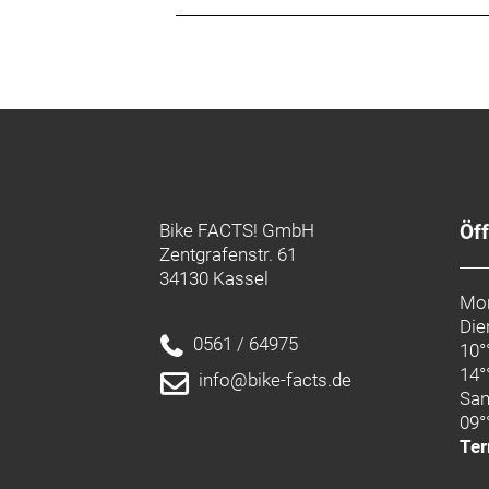
Bike FACTS! GmbH
Öf
Zentgrafenstr. 61
34130 Kassel
Mon
Die
0561 / 64975
10°
14°
info@bike-facts.de
Sa
09°
Ter