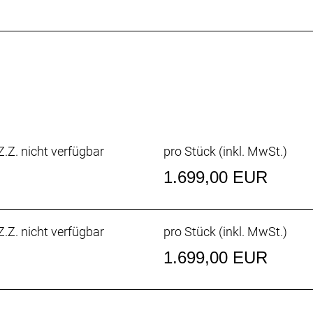
gen Garantie auf Rahmen und Gabel, wie bei allen neuen R
nterne Zugführung, kompatibel mit Antriebsriemen, Po
.Z. nicht verfügbar
pro Stück (inkl. MwSt.)
Gang-Nabenschaltung mit Centerlock-Bremsscheibenauf
1.699,00 EUR
.Z. nicht verfügbar
pro Stück (inkl. MwSt.)
1.699,00 EUR
heibenbremse Shimano MT200 // Hydraulische Scheiben
heibenaufnahme, 160 mm