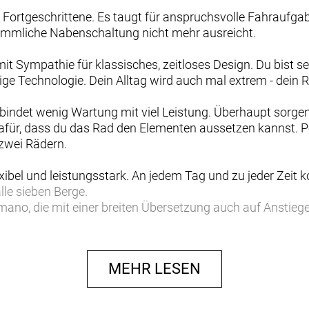
r Fortgeschrittene. Es taugt für anspruchsvolle Fahraufga
ömmliche Nabenschaltung nicht mehr ausreicht.
t Sympathie für klassisches, zeitloses Design. Du bist se
ge Technologie. Dein Alltag wird auch mal extrem - dein 
rbindet wenig Wartung mit viel Leistung. Überhaupt sorg
dafür, dass du das Rad den Elementen aussetzen kannst. Per
 zwei Rädern.
exibel und leistungsstark. An jedem Tag und zu jeder Zeit 
lle sieben Berge.
himano, die mit einer breiten Übersetzung auch auf Anstieg
 gewährt mehrere tausend Kilometer wartungsarmes Fahr
h spritzig und ist dank der innenverlegten Züge und saub
MEHR LESEN
rresistent und hilft dir, deine Beinkraft optimal einzusetz
träger mit MIK-Systemoption trägt alles, was du mitnimmst