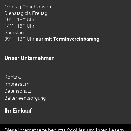
Montag Geschlossen
Dienstag bis Freitag
10°° - 13°° Uhr
14°° - 18°° Uhr
Samstag
09°° - 13°° Uhr
nur mit Terminvereinbarung
Unser Unternehmen
Kontakt
Impressum
Datenschutz
Batterieentsorgung
Ihr Einkauf
AGB
Diese Internetseite benutzt Cookies, um Ihren Lesern