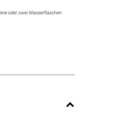
 eine oder zwei Wasserflaschen
he, Pumpe, Multi-Tool und
her fixieren und verstauen.