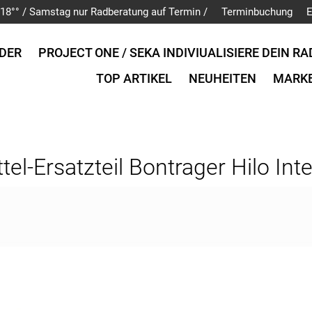
is 18°° / Samstag nur Radberatung auf Termin /
Terminbuchung
E
DER
PROJECT ONE / SEKA INDIVIUALISIERE DEIN RA
TOP ARTIKEL
NEUHEITEN
MARK
tel-Ersatzteil Bontrager Hilo In