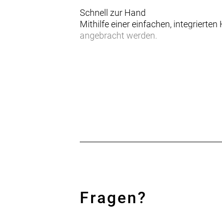
Schnell zur Hand
Mithilfe einer einfachen, integrier
angebracht werden.
Das Notwendigste stets dabei
Vielseitige Aufbewahrungslösung bi
Reifenheber.
Schläuche oder Schlauchreifen
Mit innovativen Befestigungsriemen l
Fragen?