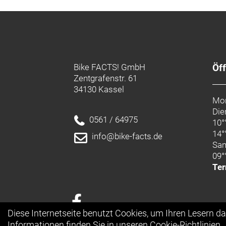
Bike FACTS! GmbH
Öf
Zentgrafenstr. 61
34130 Kassel
Mon
Die
0561 / 64975
10°
14°
info@bike-facts.de
Sa
09°
Ter
Diese Internetseite benutzt Cookies, um Ihren Lesern d
Informationen finden Sie in unseren
Cookie-Richtlinien
.