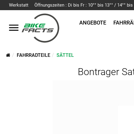
Werkstatt
Öffnungszeiten : Di bis Fr : 10°° bis 13°° / 14°° b
ANGEBOTE
FAHRRÄ
FAHRRADTEILE
SÄTTEL
Bontrager Sat