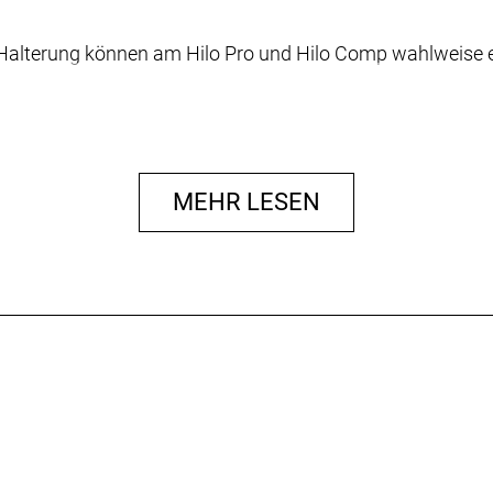
ten Halterung können am Hilo Pro und Hilo Comp wahlweise
etet dank kompakter Zubehörtasche Platz für CO2-Kartusc
MEHR LESEN
assen sich Ersatzschläuche und sogar -schlauchreifen sic