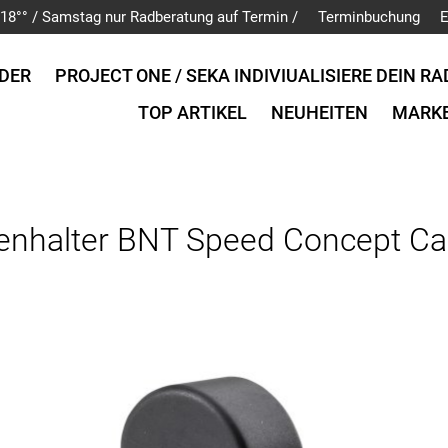
is 18°° / Samstag nur Radberatung auf Termin /
Terminbuchung
E
DER
PROJECT ONE / SEKA INDIVIUALISIERE DEIN RA
TOP ARTIKEL
NEUHEITEN
MARK
henhalter BNT Speed Concept C