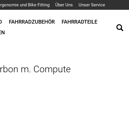
rgonomie und Bike Fitting
Über Uns
Unser Service
D
FAHRRADZUBEHÖR
FAHRRADTEILE
EN
arbon m. Compute