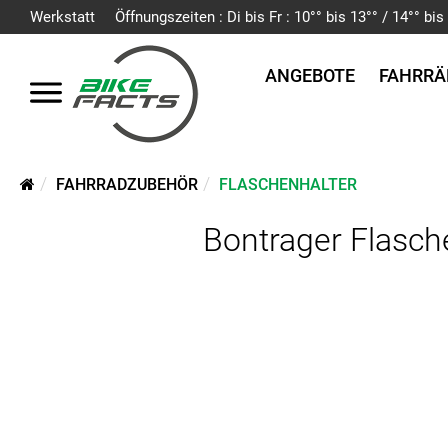
Werkstatt
Öffnungszeiten : Di bis Fr : 10°° bis 13°° / 14°° b
ANGEBOTE
FAHRRÄ
FAHRRADZUBEHÖR
FLASCHENHALTER
Bontrager Flasc