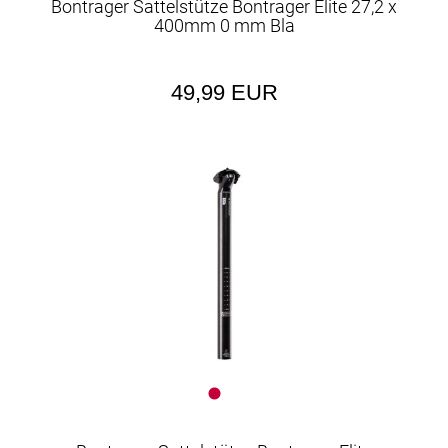
Bontrager Sattelstütze Bontrager Elite 27,2 x
Schläuche
Schlösser
Schutzbleche
400mm 0 mm Bla
Vorbauten
Wasserflaschen
Werkzeuge
49,99 EUR