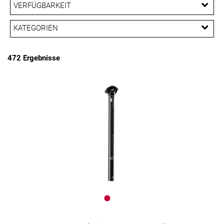
EUR
VERFÜGBARKEIT
EUR
KATEGORIEN
PREISFILTER ANWENDEN
Bar Ends / Lenkerhörnchen
Beleuchtung
472 Ergebnisse
Bremsen
Dämpfer & -komponenten
Fahrradcomputer
Fahrradtaschen & Gepäckträgertaschen
Fahrradteile
Fahrradzubehör
Faltschlösser
Flaschenhalter
Gabeln
Gepäckträger
Griffe
Ketten
Körbe
Laufräder
Lenker
Lenkerbänder
Packtaschen
Pedale
Pflegemittel
Pumpen
Reifen
Sättel
Sattelstützen