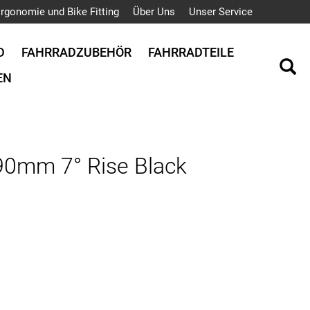
rgonomie und Bike Fitting
Über Uns
Unser Service
D
FAHRRADZUBEHÖR
FAHRRADTEILE
EN
0mm 7° Rise Black