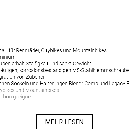
bau für Rennräder, Citybikes und Mountainbikes
uminium
en erhält Steifigkeit und senkt Gewicht
läufigen, korrosionsbeständigen M5-Stahlklemmschraub
egration von Zubehör
lichen Sockeln und Halterungen Blendr Comp und Legacy E
tybikes und Mountainbikes
arbon geeignet
MEHR LESEN