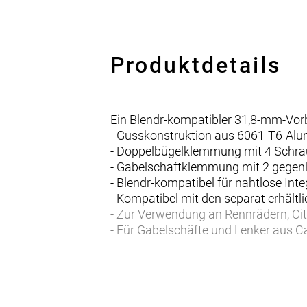
Produktdetails
Ein Blendr-kompatibler 31,8-mm-Vor
- Gusskonstruktion aus 6061-T6-Al
- Doppelbügelklemmung mit 4 Schraub
- Gabelschaftklemmung mit 2 gegen
- Blendr-kompatibel für nahtlose Int
- Kompatibel mit den separat erhält
- Zur Verwendung an Rennrädern, Ci
- Für Gabelschäfte und Lenker aus C