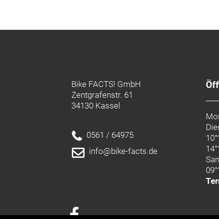
Bike FACTS! GmbH
Öf
Zentgrafenstr. 61
34130 Kassel
Mon
Die
0561 / 64975
10°
14°
info@bike-facts.de
Sa
09°
Ter