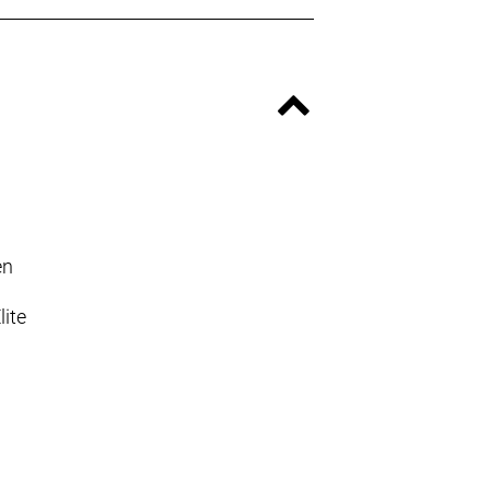
en
lite