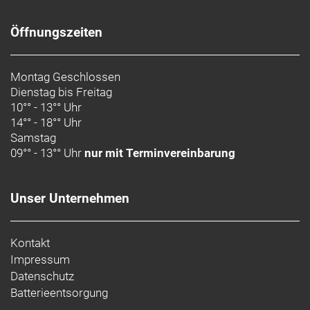
Geschlecht: Uni
Öffnungszeiten
Rahmen: OCLV Mountain Carbon, herausnehmbarer
Montag Geschlossen
Akku, interne Zugführung, Aluminiumumlenkhebel,
Dienstag bis Freitag
34,9 mm Sitzrohrdurchmesser, Aufnahme für obere
10°° - 13°° Uhr
Kettenführung, 55 mm Kettenlinie, Mino Link, ABP,
14°° - 18°° Uhr
Boost148, UDH, 140 mm Federweg
Samstag
09°° - 13°° Uhr
nur mit Terminvereinbarung
Rahmengröße: XL
Rahmenmaterial: Carbon
Unser Unternehmen
Gangschaltung: SRAM XX Eagle AXS, T-Type
Kontakt
Anzahl Gänge: 1
Impressum
Datenschutz
Schalthebel: SRAM AXS POD
Batterieentsorgung