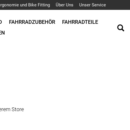
rgonomie und Bike Fitting
Über Uns
Unser Service
D
FAHRRADZUBEHÖR
FAHRRADTEILE
EN
serem Store