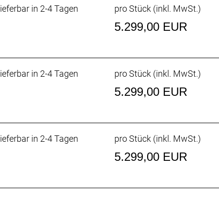
ieferbar in 2-4 Tagen
pro Stück (inkl. MwSt.)
5.299,00 EUR
ntegrierte Akku (RIB 2.0) lässt sich zum bequemeren Lade
 Sicherung das Herausfallen des entriegelten Akkus verhi
ieferbar in 2-4 Tagen
pro Stück (inkl. MwSt.)
ze dein Powerfly für noch epischere Abenteuer mit eine
5.299,00 EUR
de auf 100 Nm möglic
r stellt standardmäßig 85 Nm Drehmoment bereit. Mithil
ung auf 750 Watt erhöht werden. Das neue Bosch CX E-Syste
ieferbar in 2-4 Tagen
pro Stück (inkl. MwSt.)
 dich auf deinen herausforderndsten Abenteuern mit natür
5.299,00 EUR
de auf 120 Nm möglic
r stellt standardmäßig 85 Nm Drehmoment bereit. Mithil
ung auf 750 Watt erhöht werden. Das neue Bosch CX E-Syste
 dich auf deinen herausforderndsten Abenteuern mit natür