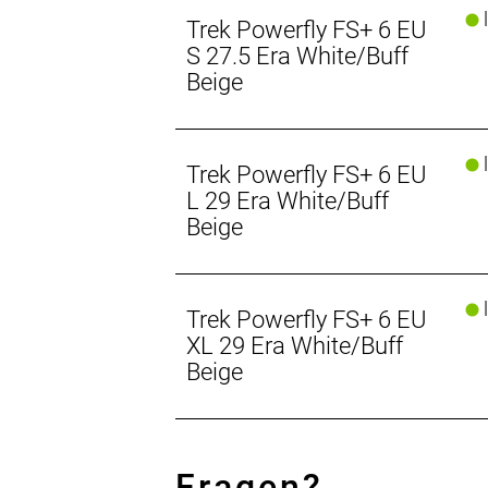
l
Trek Powerfly FS+ 6 EU
Neuer RIB 2.0
S 27.5 Era White/Buff
Der überarbeitete herausnehmbare, i
Beige
entnehmen, während eine zusätzliche
Mehr Zeit im Sattel
l
Trek Powerfly FS+ 6 EU
Du willst noch weiter fahren? Ergän
Zusatzakku.
L 29 Era White/Buff
Beige
Leicht, leise, leistungsstark: Upgra
Der Bosch Performance Line CX Moto
dieses aber auf 100 Nm und die Leist
l
Trek Powerfly FS+ 6 EU
und leistungsstärker und unterstützt
XL 29 Era White/Buff
Beige
Leicht, leise, leistungsstark: Upgra
Der Bosch Performance Line CX Moto
dieses aber auf 120 Nm und die Leist
und leistungsstärker und unterstützt
Fragen?