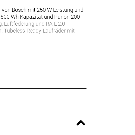
 von Bosch mit 250 W Leistung und
800 Wh Kapazität und Purion 200
, Luftfederung und RAIL 2.0
 Tubeless-Ready-Laufräder mit
ne Bontrager Line Variosattelstütze
 bringt. Es bietet genug Federung, um
rall dort hin, wohin du willst.
gen Komfort auf herausfordernden
ge, während die Purion 200 Remote
s Systems ermöglicht.
ort- und Aufbewahrungszwecken
nt auf 100 Nm und die
, andererseits ist das Bike mit
 nachgerüstet werden.