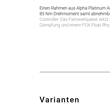
Einen Rahmen aus Alpha Platinum A
85 Nm Drehmoment samt abnehmbare
Controller. Das Fahrwerkpaket setzt
Dämpfung und einem FOX Float Rhy
pannensicheren 2,4"-Reifen, eine Sh
und hydraulische Scheibenbremsen.
Das Powerfly+ FS 6 ist ein elektrisc
jeden Trail komfortabel und souverän 
- Das Powerfly+ FS sorgt für einen 
Abfahrten – und bringt dich dank a
- Der Performance Line CX Motor von
eine einfache Bedienung gewährleist
- Der abnehmbare, integrierte RIB 2
schnell und einfach entnehmen.
- Du brauchst noch mehr Boost? Mit
Varianten
Spitzenleistung auf 750 W erhöhen.
- Einerseits lässt sich der 600-Wh-S
PowerMore Zusatzakkus von Bosch k