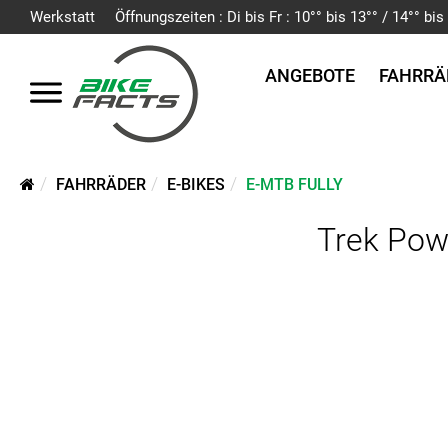
Werkstatt
Öffnungszeiten : Di bis Fr : 10°° bis 13°° / 14°° b
ANGEBOTE
FAHRRÄ
FAHRRÄDER
E-BIKES
E-MTB FULLY
Trek Pow