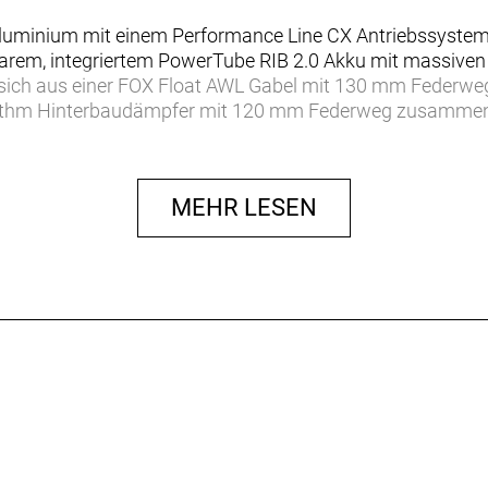
luminium mit einem Performance Line CX Antriebssystem
m, integriertem PowerTube RIB 2.0 Akku mit massiven 
 sich aus einer FOX Float AWL Gabel mit 130 mm Federweg
thm Hinterbaudämpfer mit 120 mm Federweg zusammen.
imano SLX 12-Gang-Schaltung für saubere Gangwechsel, ei
MEHR LESEN
hes Mountainbike, das dich jenseits des nächsten Anstiegs
zu meistern – und dank ordentlich Power bringt es dich übe
kraftvollen Boost auf knackigen Anstiegen und zuverlässi
usdauerndem Akku ganz weit nach draußen.
 Bosch bietet reichlich Drehmoment für knackige Anstie
et und die eBike Flow App eine individuelle Anpassung de
.0 Akku sitzt sicher im Rahmen und lässt sich zu Transp
 der e-Bike Flow App von Bosch kannst du das Drehmome
tandardakku auf einen Akku mit 800 Wh Kapazität aufrüsten
ompatibel. Beide Optionen können durch deinen Händler