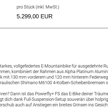
pro Stück (inkl. MwSt.)
5.299,00 EUR
sstarkes, vollgefedertes E-Mountainbike für ausgedehnte R
hmen, kombiniert der Rahmen aus Alpha Platinum Alumin
erk mit 130 mm vorderem und 120 mm hinterem Federweg
draulischen Shimano M6100 4-Kolben-Scheibenbremsen ist
ahren? Dann ist das Powerfly+ FS das E-Bike deiner Träum
t dich dank Full-Suspension-Setup souverän über holprig
rschub auch auf Anstiegen ein breites Grinsen ins Gesich