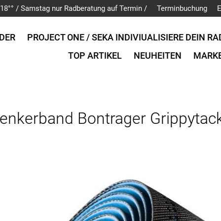
is 18°° / Samstag nur Radberatung auf Termin /
Terminbuchung
E
DER
PROJECT ONE / SEKA INDIVIUALISIERE DEIN RA
TOP ARTIKEL
NEUHEITEN
MARK
enkerband Bontrager Grippytac