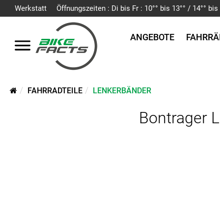
Werkstatt
Öffnungszeiten : Di bis Fr : 10°° bis 13°° / 14°° b
ANGEBOTE
FAHRRÄ
FAHRRADTEILE
LENKERBÄNDER
Bontrager L