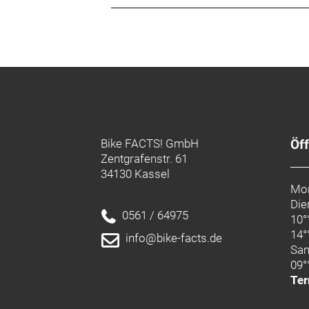
Bike FACTS! GmbH
Öf
Zentgrafenstr. 61
34130 Kassel
Mon
Die
0561 / 64975
10°
14°
info@bike-facts.de
Sa
09°
Ter