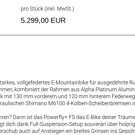
pro Stück (inkl. MwSt.)
5.299,00 EUR
sstarkes, vollgefedertes E-Mountainbike für ausgedehnte R
hmen, kombiniert der Rahmen aus Alpha Platinum Alumin
erk mit 130 mm vorderem und 120 mm hinterem Federweg
draulischen Shimano M6100 4-Kolben-Scheibenbremsen ist
ahren? Dann ist das Powerfly+ FS das E-Bike deiner Träum
t dich dank Full-Suspension-Setup souverän über holprig
rschub auch auf Anstiegen ein breites Grinsen ins Gesich