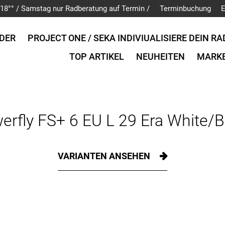
is 18°° / Samstag nur Radberatung auf Termin /
Terminbuchung
E
DER
PROJECT ONE / SEKA INDIVIUALISIERE DEIN RA
TOP ARTIKEL
NEUHEITEN
MARK
erfly FS+ 6 EU L 29 Era White/B
VARIANTEN ANSEHEN