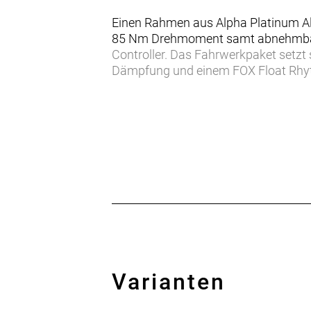
Einen Rahmen aus Alpha Platinum A
85 Nm Drehmoment samt abnehmbare
Controller. Das Fahrwerkpaket setzt
Dämpfung und einem FOX Float Rhy
pannensicheren 2,4"-Reifen, eine Sh
und hydraulische Scheibenbremsen.
Das Powerfly+ FS 6 ist ein elektrisc
jeden Trail komfortabel und souverän 
- Das Powerfly+ FS sorgt für einen 
Abfahrten – und bringt dich dank a
- Der Performance Line CX Motor von
eine einfache Bedienung gewährleist
- Der abnehmbare, integrierte RIB 2
schnell und einfach entnehmen.
- Du brauchst noch mehr Boost? Mit
Varianten
Spitzenleistung auf 750 W erhöhen.
- Einerseits lässt sich der 600-Wh-S
PowerMore Zusatzakkus von Bosch k