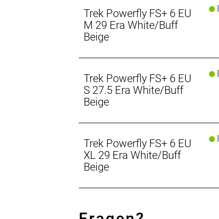
l
Trek Powerfly FS+ 6 EU
Neuer RIB 2.0
M 29 Era White/Buff
Der überarbeitete herausnehmbare, i
Beige
entnehmen, während eine zusätzliche
Mehr Zeit im Sattel
l
Trek Powerfly FS+ 6 EU
Du willst noch weiter fahren? Ergän
Zusatzakku.
S 27.5 Era White/Buff
Beige
Leicht, leise, leistungsstark: Upgra
Der Bosch Performance Line CX Moto
dieses aber auf 100 Nm und die Leist
l
Trek Powerfly FS+ 6 EU
und leistungsstärker und unterstützt
XL 29 Era White/Buff
Beige
Leicht, leise, leistungsstark: Upgra
Der Bosch Performance Line CX Moto
dieses aber auf 120 Nm und die Leist
und leistungsstärker und unterstützt
Fragen?