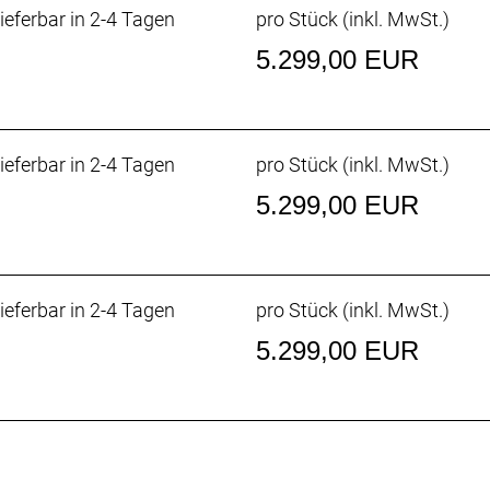
ieferbar in 2-4 Tagen
pro Stück (inkl. MwSt.)
5.299,00 EUR
ntegrierte Akku (RIB 2.0) lässt sich zum bequemeren Lade
 Sicherung das Herausfallen des entriegelten Akkus verhi
ieferbar in 2-4 Tagen
pro Stück (inkl. MwSt.)
ze dein Powerfly für noch epischere Abenteuer mit eine
5.299,00 EUR
de auf 100 Nm möglic
r stellt standardmäßig 85 Nm Drehmoment bereit. Mithil
ung auf 750 Watt erhöht werden. Das neue Bosch CX E-Syste
ieferbar in 2-4 Tagen
pro Stück (inkl. MwSt.)
 dich auf deinen herausforderndsten Abenteuern mit natür
5.299,00 EUR
de auf 120 Nm möglic
r stellt standardmäßig 85 Nm Drehmoment bereit. Mithil
ung auf 750 Watt erhöht werden. Das neue Bosch CX E-Syste
 dich auf deinen herausforderndsten Abenteuern mit natür