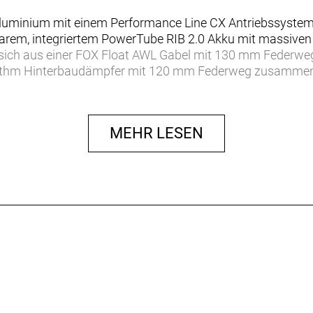
luminium mit einem Performance Line CX Antriebssystem
m, integriertem PowerTube RIB 2.0 Akku mit massiven 
 sich aus einer FOX Float AWL Gabel mit 130 mm Federweg
thm Hinterbaudämpfer mit 120 mm Federweg zusammen.
imano SLX 12-Gang-Schaltung für saubere Gangwechsel, ei
MEHR LESEN
hes Mountainbike, das dich jenseits des nächsten Anstiegs
zu meistern – und dank ordentlich Power bringt es dich übe
kraftvollen Boost auf knackigen Anstiegen und zuverlässi
usdauerndem Akku ganz weit nach draußen.
 Bosch bietet reichlich Drehmoment für knackige Anstie
et und die eBike Flow App eine individuelle Anpassung de
.0 Akku sitzt sicher im Rahmen und lässt sich zu Transp
 der e-Bike Flow App von Bosch kannst du das Drehmome
tandardakku auf einen Akku mit 800 Wh Kapazität aufrüsten
ompatibel. Beide Optionen können durch deinen Händler