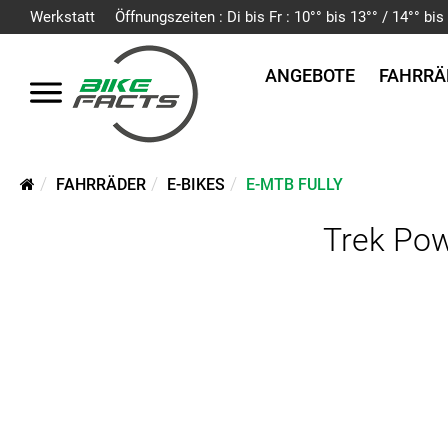
Werkstatt
Öffnungszeiten : Di bis Fr : 10°° bis 13°° / 14°° b
ANGEBOTE
FAHRRÄ
FAHRRÄDER
E-BIKES
E-MTB FULLY
Trek Pow