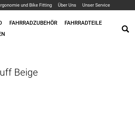
rgonomie und Bike Fitting
Über Uns
Unser Service
D
FAHRRADZUBEHÖR
FAHRRADTEILE
EN
uff Beige