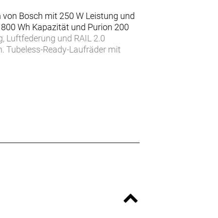
 von Bosch mit 250 W Leistung und
800 Wh Kapazität und Purion 200
, Luftfederung und RAIL 2.0
 Tubeless-Ready-Laufräder mit
ne Bontrager Line Variosattelstütze
 bringt. Es bietet genug Federung, um
rall dort hin, wohin du willst.
gen Komfort auf herausfordernden
ge, während die Purion 200 Remote
s Systems ermöglicht.
ort- und Aufbewahrungszwecken
nt auf 100 Nm und die
, andererseits ist das Bike mit
 nachgerüstet werden.