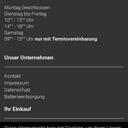
Entdeckungstouren anpassen.
Montag Geschlossen
Dienstag bis Freitag
Geschlecht: Uni
10°° - 13°° Uhr
14°° - 18°° Uhr
Rahmen: Alpha Platinum Aluminium, Removable
Samstag
Integrated Battery (RIB 2.0), konisches Steuerrohr,
09°° - 13°° Uhr
nur mit Terminvereinbarung
interne Control Freak Zugführung, Motor Armor,
Boost148, 12-mm-Steckachse
Unser Unternehmen
Rahmengröße: M
Rahmenmaterial: Aluminium
Kontakt
Impressum
Gangschaltung: Shimano CUES U6000 GS
Datenschutz
Batterieentsorgung
Anzahl Gänge: 1
Ihr Einkauf
Schalthebel: Shimano U6000, 10fach
Hinterradbremse: Tektro, Center Lock, 203 mm
AGB