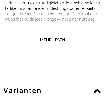
… du ein kraftvolles und gleichzeitig erschwingliches
E-Bike für spannende Entdeckungstouren jenseits
ausgefahrener Pfade suchst. Für größere Anstiege
wünschst du dir jede Menge Motorunterstützung,
während dir eine trailglättende Federgabel und
robuste Teile nicht nur auf deinem täglichen Weg
zur Arbeit, sondern auch im Gelände zuverlässig zur
MEHR LESEN
Seite stehen sollen.
Einen leichten Hardtail-Rahmen aus Alpha Platinum
Aluminium mit einer luftgefederten Federgabel von
SR Suntour. Einen leistungsstarken Bosch
Performance Line CX Motor mit 750 W Leistung und
bis zu 100 Nm Drehmoment samt
herausnehmbarem, integriertem PowerTube RIB 2.0
Akku mit 600 Wh Kapazität und Purion 200
Varianten
Controller. Eine langlebige Shimano CUES 10-Gang-
Schaltung, zuverlässig zupackende hydraulische
Scheibenbremsen von Tektro und