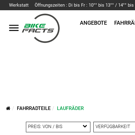
Werkstatt
Öffnungszeiten : Di bis Fr : 10°° bis 13°° / 14°° b
ANGEBOTE
FAHRRÄ
FAHRRADTEILE
LAUFRÄDER
PREIS: VON / BIS
VERFÜGBARKEIT