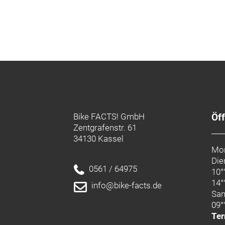
Bike FACTS! GmbH
Öf
Zentgrafenstr. 61
34130 Kassel
Mon
Die
0561 / 64975
10°
14°
info@bike-facts.de
Sa
09°
Ter