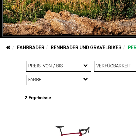
FAHRRÄDER
RENNRÄDER UND GRAVELBIKES
PE
PREIS: VON / BIS
VERFÜGBARKEIT
FARBE
EUR
Azure
Deep Smoke
2 Ergebnisse
EUR
Metallic Red Smoke to
Red Carbon Smoke
Satin Quicksilver
Viper Red