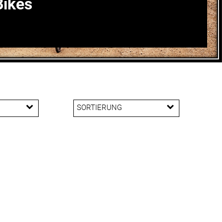
Bikes
SORTIERUNG
m
m
m
m