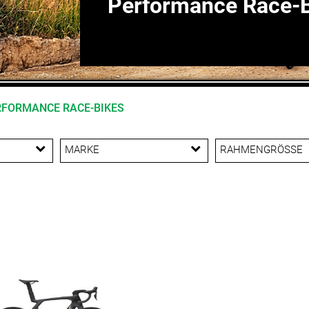
Performance Race-
RFORMANCE RACE-BIKES
MARKE
RAHMENGRÖSSE
Trek
47 cm
50 c
52 cm
54 c
56 cm
58 c
60 cm
62 c